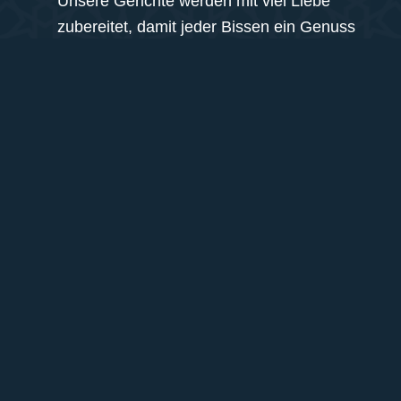
Unsere Gerichte werden mit viel Liebe
zubereitet, damit jeder Bissen ein Genuss
ist. Ob kleiner Snack oder ausgiebige
Speisen – hier ist für jeden Geschmack
etwas dabei. Probiere es aus und genieße
den Unterschied!
Speisen
Mo–Do: 10:00–01:00
Praterstraße 25/1B
Freitag: 10:00–02:00
1020 Wien