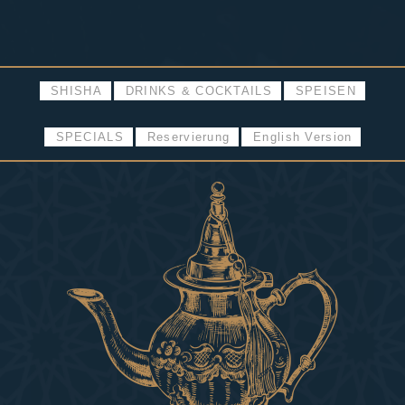
SHISHA
DRINKS & COCKTAILS
SPEISEN
SPECIALS
Reservierung
English Version