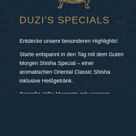
DUZI’S SPECIALS
Entdecke unsere besonderen Highlights!
Starte entspannt in den Tag mit dem Guten
Morgen Shisha Special – einer
aromatischen Oriental Classic Shisha
inklusive Heißgetränk.
Genieße süße Momente mit unserem
Kaffee & Kuchen Special oder gönn dir
unbegrenzten Knabberspaß mit All You Can
Pop – so viel Popcorn, wie du willst und
schaffst :-)!